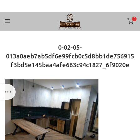
0
0-02-05-
013a0aeb7ab5df6e99fcb0c5d8bb1de756915
f3bd5e145baa4afe663c94c1827_6f9020e