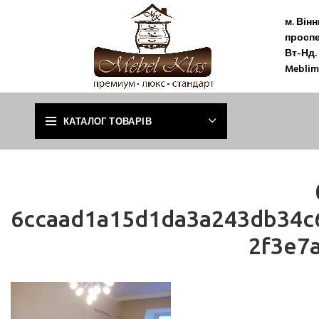
м. Він
проспе
Вт-Нд. 
Meblim
КАТАЛОГ ТОВАРІВ
6ccaad1a15d1da3a243db34c
2f3e7