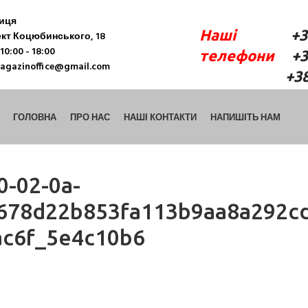
ниця
Наші
+38 (06
кт Коцюбинського, 18
10:00 - 18:00
телефони
+38 
agazinoffice@gmail.com
+38 (098) 9
ГОЛОВНА
ПРО НАС
НАШІ КОНТАКТИ
НАПИШІТЬ НАМ
0-02-0a-
678d22b853fa113b9aa8a292c
ac6f_5e4c10b6