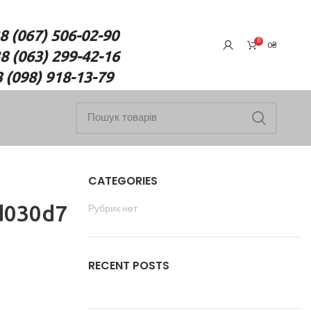
7) 506-02-90
0
0
₴
(063) 299-42-16
18-13-79
CATEGORIES
d030d7
Рубрик нет
RECENT POSTS