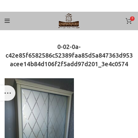
0
0-02-0a-
c42e85f6582586c52389faa85d5a847363d953
acee14b84d106f2f5add97d201_3e4c0574