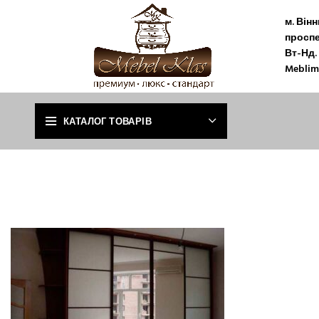
м. Він
проспе
Вт-Нд. 
Meblim
КАТАЛОГ ТОВАРІВ