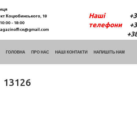
ниця
Наші
+38 (06
кт Коцюбинського, 18
10:00 - 18:00
телефони
+38 
agazinoffice@gmail.com
+38 (098) 9
ГОЛОВНА
ПРО НАС
НАШІ КОНТАКТИ
НАПИШІТЬ НАМ
13126