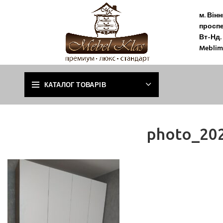
м. Він
проспе
Вт-Нд. 
Meblim
КАТАЛОГ ТОВАРІВ
photo_202