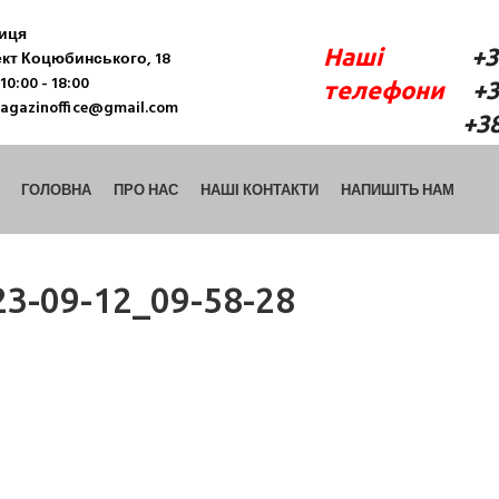
ниця
Наші
+38 (06
кт Коцюбинського, 18
10:00 - 18:00
телефони
+38 
agazinoffice@gmail.com
+38 (098) 9
ГОЛОВНА
ПРО НАС
НАШІ КОНТАКТИ
НАПИШІТЬ НАМ
3-09-12_09-58-28