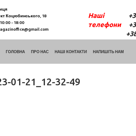
ниця
Наші
+38 (06
кт Коцюбинського, 18
10:00 - 18:00
телефони
+38 
agazinoffice@gmail.com
+38 (098) 9
ГОЛОВНА
ПРО НАС
НАШІ КОНТАКТИ
НАПИШІТЬ НАМ
3-01-21_12-32-49