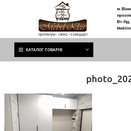
м. Він
проспе
Вт-Нд. 
Meblim
КАТАЛОГ ТОВАРІВ
photo_202