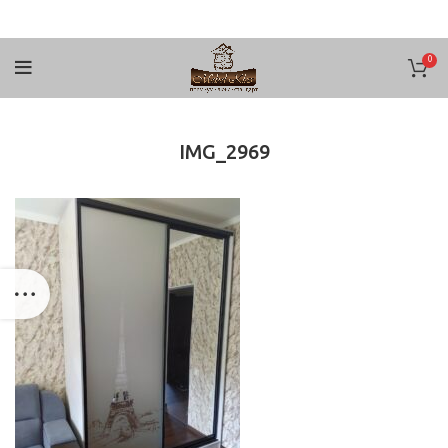
0
IMG_2969