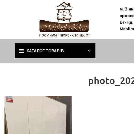
м. Він
проспе
Вт-Нд. 
Meblim
КАТАЛОГ ТОВАРІВ
photo_202