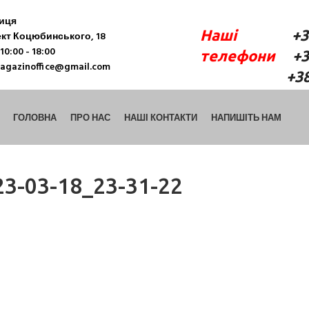
ниця
Наші
+38 (06
кт Коцюбинського, 18
10:00 - 18:00
телефони
+38 
agazinoffice@gmail.com
+38 (098) 9
ГОЛОВНА
ПРО НАС
НАШІ КОНТАКТИ
НАПИШІТЬ НАМ
3-03-18_23-31-22