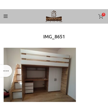
0
IMG_8651