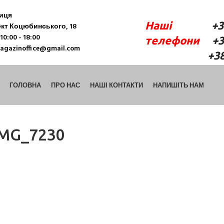
ниця
Наші
+38 (06
кт Коцюбинського, 18
10:00 - 18:00
телефони
+38 
agazinoffice@gmail.com
+38 (098) 9
ГОЛОВНА
ПРО НАС
НАШІ КОНТАКТИ
НАПИШІТЬ НАМ
IMG_7230