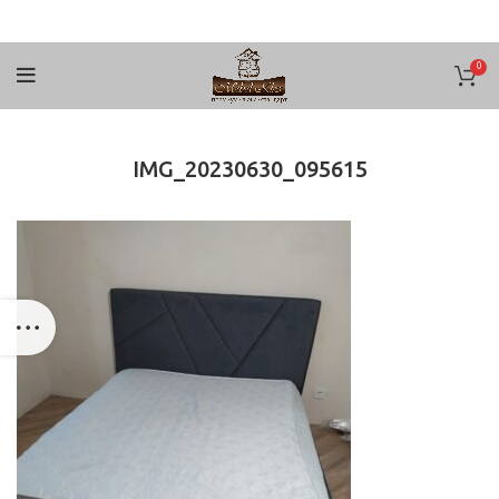
0
IMG_20230630_095615