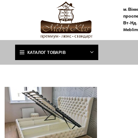
м. Він
проспе
Вт-Нд. 
Meblim
КАТАЛОГ ТОВАРІВ