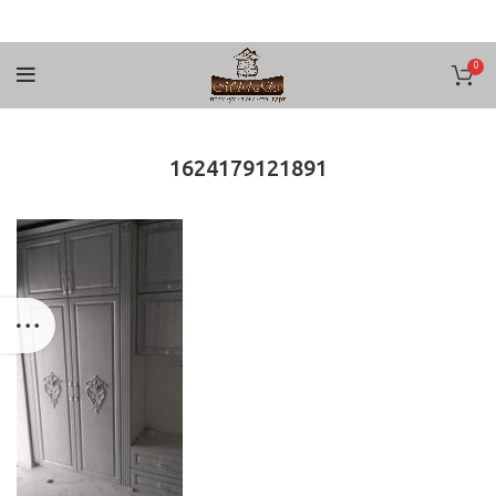
0
1624179121891