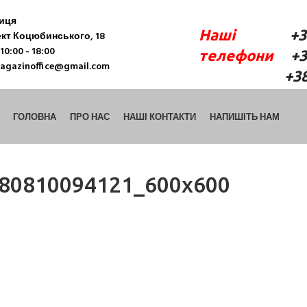
ниця
Наші
+38 (06
кт Коцюбинського, 18
10:00 - 18:00
телефони
+38 
agazinoffice@gmail.com
+38 (098) 9
ГОЛОВНА
ПРО НАС
НАШІ КОНТАКТИ
НАПИШІТЬ НАМ
180810094121_600x600