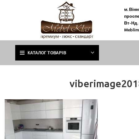
м. Він
проспе
Вт-Нд. 
Meblim
КАТАЛОГ ТОВАРІВ
viberimage20