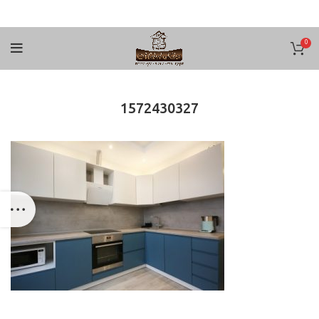
0
1572430327