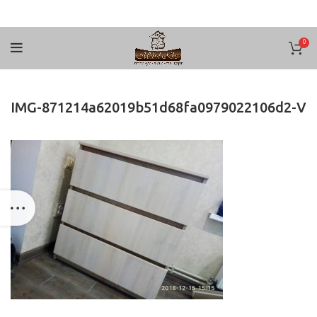
0
IMG-871214a62019b51d68fa0979022106d2-V