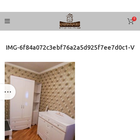
0
IMG-6f84a072c3ebf76a2a5d925f7ee7d0c1-V