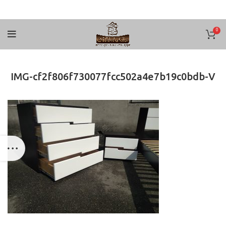
0
IMG-cf2f806f730077fcc502a4e7b19c0bdb-V