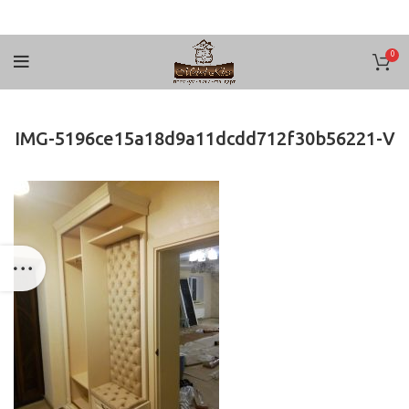
0
IMG-5196ce15a18d9a11dcdd712f30b56221-V