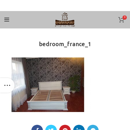
0
bedroom_france_1