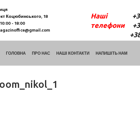
ниця
Наші
+38 (06
кт Коцюбинського, 18
10:00 - 18:00
телефони
+38 
agazinoffice@gmail.com
+38 (098) 9
ГОЛОВНА
ПРО НАС
НАШІ КОНТАКТИ
НАПИШІТЬ НАМ
oom_nikol_1