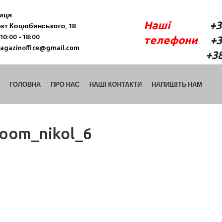
ниця
Наші
+38 (06
кт Коцюбинського, 18
10:00 - 18:00
телефони
+38 
agazinoffice@gmail.com
+38 (098) 9
ГОЛОВНА
ПРО НАС
НАШІ КОНТАКТИ
НАПИШІТЬ НАМ
oom_nikol_6