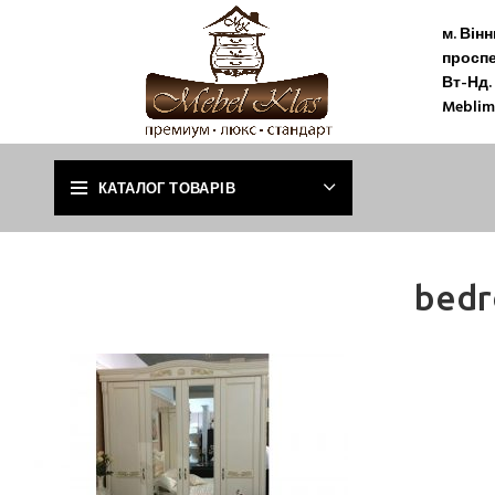
м. Він
проспе
Вт-Нд. 
Meblim
КАТАЛОГ ТОВАРІВ
bedr