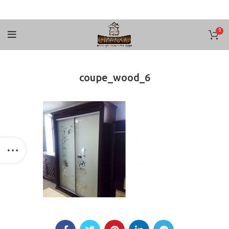
0
coupe_wood_6