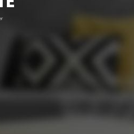
TE
er