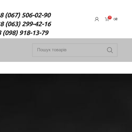
7) 506-02-90
0
0
₴
(063) 299-42-16
18-13-79