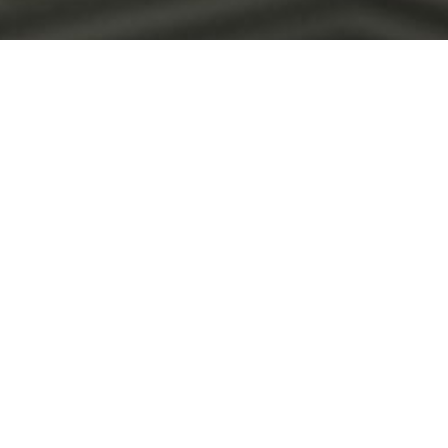
Premium WordPress theme
COLORFUL PICTURES MAKE IMPRESSION
Cum rhoncus adipiscing a vestibulum blandit suspendisse a diam maecenas h
READ MORE