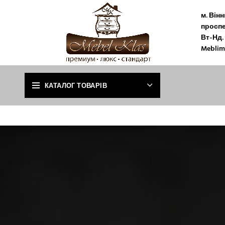
м. Він
проспе
Вт-Нд. 
Meblim
КАТАЛОГ ТОВАРІВ