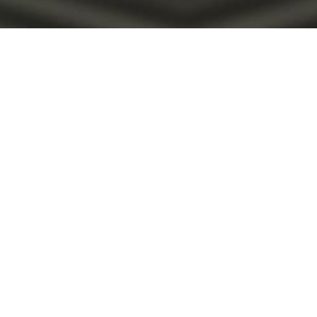
abitant sit in pretium rutrum ac luctus duis vulputate parturient.