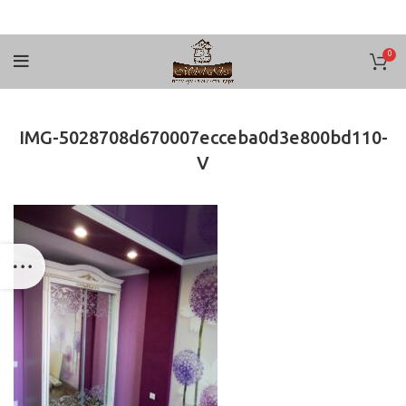
0
IMG-5028708d670007ecceba0d3e800bd110-
V