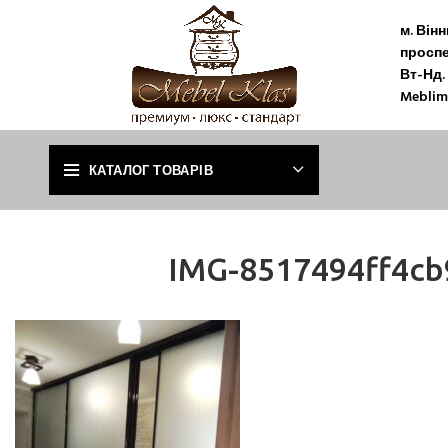
м. Він
проспе
Вт-Нд. 
Meblim
КАТАЛОГ ТОВАРІВ
IMG-8517494ff4c