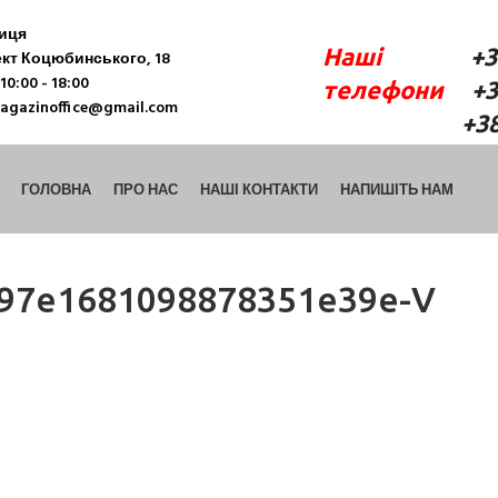
ниця
Наші
+38 (06
кт Коцюбинського, 18
10:00 - 18:00
телефони
+38 
agazinoffice@gmail.com
+38 (098) 9
ГОЛОВНА
ПРО НАС
НАШІ КОНТАКТИ
НАПИШІТЬ НАМ
b97e1681098878351e39e-V