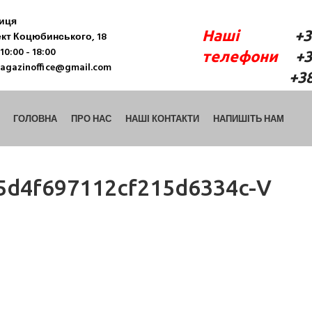
ниця
Наші
+38 (06
кт Коцюбинського, 18
10:00 - 18:00
телефони
+38 
agazinoffice@gmail.com
+38 (098) 9
ГОЛОВНА
ПРО НАС
НАШІ КОНТАКТИ
НАПИШІТЬ НАМ
5d4f697112cf215d6334c-V