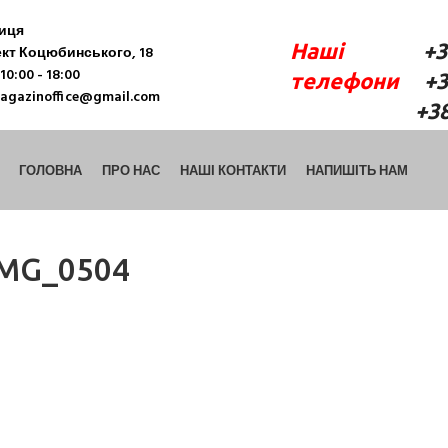
ниця
Наші
+38 (06
кт Коцюбинського, 18
10:00 - 18:00
телефони
+38 
agazinoffice@gmail.com
+38 (098) 9
ГОЛОВНА
ПРО НАС
НАШІ КОНТАКТИ
НАПИШІТЬ НАМ
IMG_0504