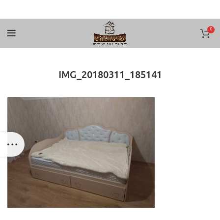
0
IMG_20180311_185141