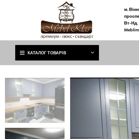
м. Він
проспе
Вт-Нд. 
Meblim
КАТАЛОГ ТОВАРІВ