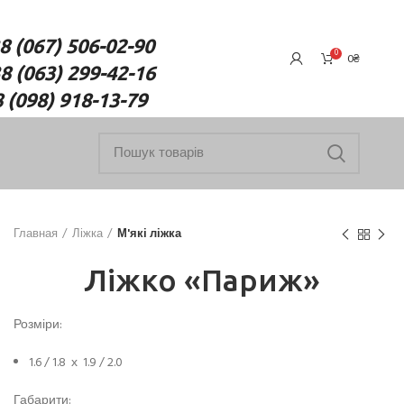
7) 506-02-90
0
0
₴
(063) 299-42-16
18-13-79
Главная
Ліжка
М'які ліжка
Ліжко «Париж»
Розміри:
1.6 / 1.8 х 1.9 / 2.0
Габарити: