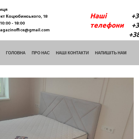
ниця
Наші
+38 (06
кт Коцюбинського, 18
10:00 - 18:00
телефони
+38 
agazinoffice@gmail.com
+38 (098) 9
ГОЛОВНА
ПРО НАС
НАШІ КОНТАКТИ
НАПИШІТЬ НАМ