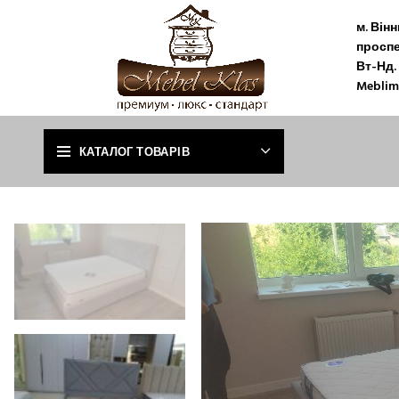
м. Він
проспе
Вт-Нд. 
Meblim
КАТАЛОГ ТОВАРІВ