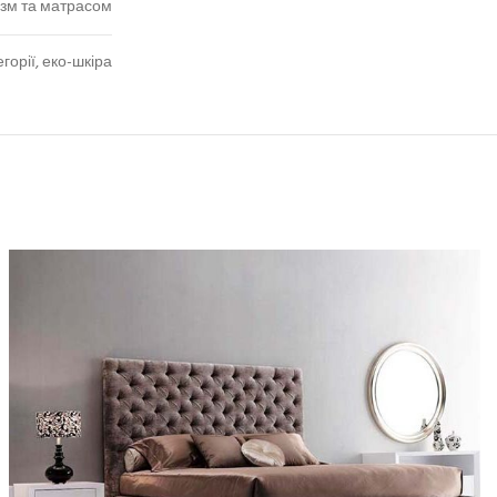
зм та матрасом
горії, еко-шкіра