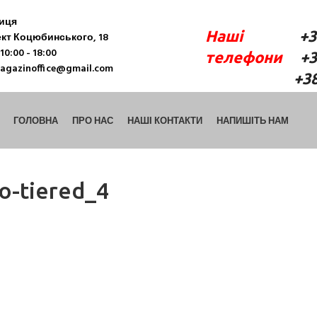
ниця
Наші
+38 (06
кт Коцюбинського, 18
10:00 - 18:00
телефони
+38 
agazinoffice@gmail.com
+38 (098) 9
ГОЛОВНА
ПРО НАС
НАШІ КОНТАКТИ
НАПИШІТЬ НАМ
o-tiered_4